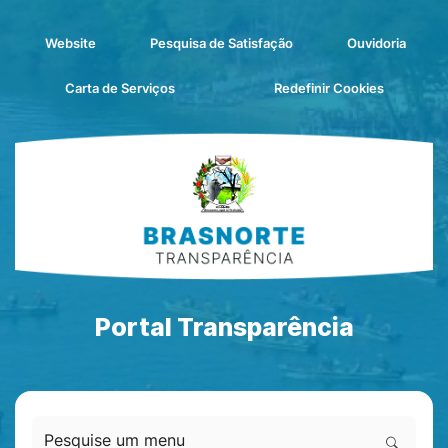
Seção de atalhos e links d
Ir para o conteúdo [alt+1]
Seção de atalhos e links
Ir para o menu [alt+2]
Website
Pesquisa de Satisfação
Ouvidoria
Ir para o rodapé [alt+4]
Abrir pref
Carta de Serviços
Redefinir Cookies
Portal Transparência